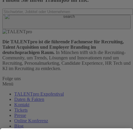
Die TALENTpro ist die führende Fachmesse für Recruiting,
Talent Acquisition und Employer Branding im
deutschsprachigen Raum.
In München trifft sich die Recruiting-
Community, um Trends, Lösungen und Innovationen rund um
Recruiting, Personalmarketing, Candidate Experience, HR Tech und
KI im Recruiting zu entdecken.
Folge uns
Menü
TALENTpro Expofestival
Daten & Fakten
Kontakt
Tickets
Presse
Online Konferenz
Blog