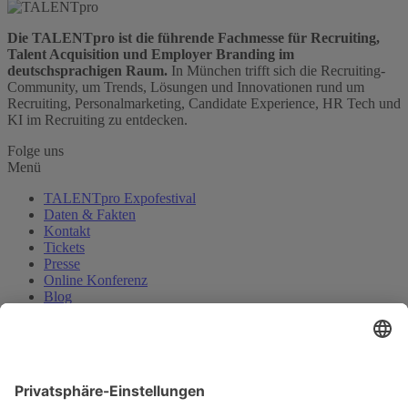
Die TALENTpro ist die führende Fachmesse für Recruiting,
Talent Acquisition und Employer Branding im
deutschsprachigen Raum.
In München trifft sich die Recruiting-
Community, um Trends, Lösungen und Innovationen rund um
Recruiting, Personalmarketing, Candidate Experience, HR Tech und
KI im Recruiting zu entdecken.
Folge uns
Menü
TALENTpro Expofestival
Daten & Fakten
Kontakt
Tickets
Presse
Online Konferenz
Blog
Über Uns
Karriere
HR-Jobs.de
Cookie-Einstellungen