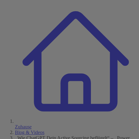
Zuhause
Blog & Videos
,,Wie ChatGPT Dein Active Sourcing beflügelt“ – ,,Power