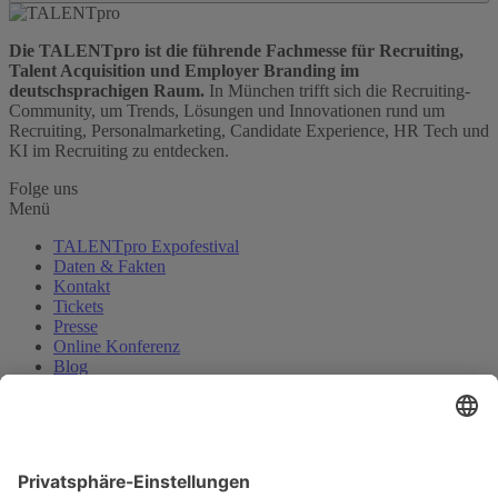
Die TALENTpro ist die führende Fachmesse für Recruiting,
Talent Acquisition und Employer Branding im
deutschsprachigen Raum.
In München trifft sich die Recruiting-
Community, um Trends, Lösungen und Innovationen rund um
Recruiting, Personalmarketing, Candidate Experience, HR Tech und
KI im Recruiting zu entdecken.
Folge uns
Menü
TALENTpro Expofestival
Daten & Fakten
Kontakt
Tickets
Presse
Online Konferenz
Blog
Über Uns
Karriere
HR-Jobs.de
Cookie-Einstellungen